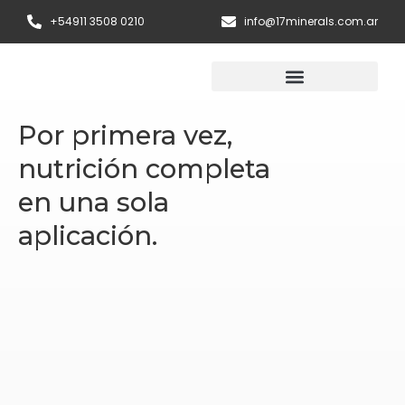
Ir
+54911 3508 0210
info@17minerals.com.ar
al
contenido
Regenerador de Suelos
Por primera vez,
nutrición completa
en una sola
aplicación.