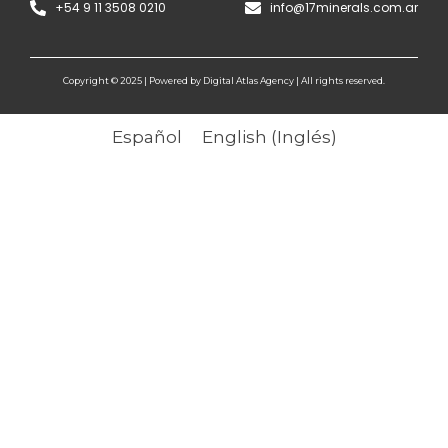
+54 9 11 3508 0210
info@17minerals.com.ar
Copyright © 2025 | Powered by Digital Atlas Agency | All rights reserved.
Español
English
(
Inglés
)