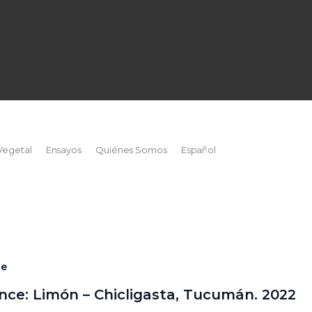
m
Vegetal
Ensayos
Quiénes Somos
Español
ce
nce: Limón – Chicligasta, Tucumán. 2022