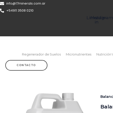
Ir
info@17minerals.com.ar
al
+54911 3508 0210
contenido
Linkedin-
Instagra
in
Regenerador de Suelos
Micronutrientes
Nutrición 
CONTACTO
Balan
Bala