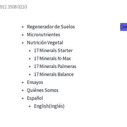
911 3508 0210
Regenerador de Suelos
Con
Micronutrientes
Nutrición Vegetal
17 Minerals Starter
17 Minerals N-Max
17 Minerals Palmeras
17 Minerals Balance
Ensayos
Quiénes Somos
Español
English
(
Inglés
)