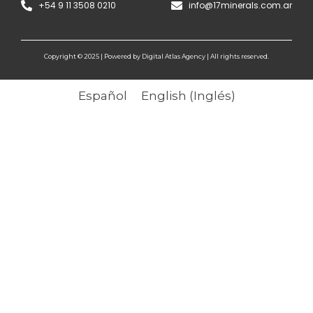
+54 9 11 3508 0210
info@17minerals.com.ar
Copyright © 2025 | Powered by Digital Atlas Agency | All rights reserved.
Español
English
(
Inglés
)