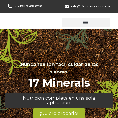
Ir
+54911 3508 0210
info@17minerals.com.ar
al
contenido
Regenerador de Suelos
¡Nunca fue tan fácil
cuidar de las
plantas!
17 Minerals
Nutrición completa en una sola
aplicación.
¡Quiero probarlo!