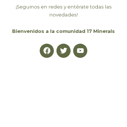
¡Seguinos en redes y entérate todas las
novedades!
Bienvenidos a la comunidad 17 Minerals
F
T
Y
a
w
o
c
i
u
e
t
t
b
t
u
o
e
b
o
r
e
k